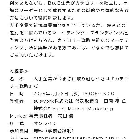
例を交えながら、BtoB企業がカテゴリーを確立し、市
場のリーダーとして成長するための戦略や具体的な実践
方法について徹底解説します。
大手企業で新規事業開発を担当している方、 競合との
差別化に悩んでいるマーケティング・ブランディング担
当者の方はもちろん、カテゴリー戦略や新たなマーケテ
ィング手法に興味がある方であれば、どなたでも無料で
ご参加いただけます。
＜概要＞
名 称 ：大手企業が今まさに取り組むべきは『カテゴ
リー戦略』だ
日 時 ：2025年2月26日（水）15:00〜16:00
登壇者 ：suswork株式会社 代表取締役 田岡 凌 氏
株式会社Sales Marker Marketing
Marker 事業責任者 花田 海
形 式 ：オンライン
参加費用：無料（事前登録制）
お申込み：
https://sales-marker.jp/seminar/2025