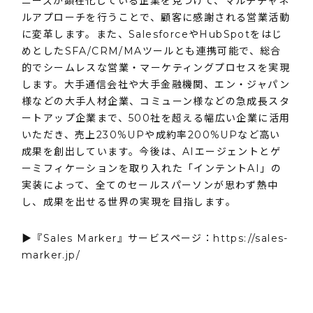
ニーズが顕在化している企業を見つけて、マルチチャネ
ルアプローチを行うことで、顧客に感謝される営業活動
に変革します。また、SalesforceやHubSpotをはじ
めとしたSFA/CRM/MAツールとも連携可能で、総合
的でシームレスな営業・マーケティングプロセスを実現
します。大手通信会社や大手金融機関、エン・ジャパン
様などの大手人材企業、コミューン様などの急成長スタ
ートアップ企業まで、500社を超える幅広い企業に活用
いただき、売上230%UPや成約率200%UPなど高い
成果を創出しています。今後は、AIエージェントとゲ
ーミフィケーションを取り入れた「インテントAI」の
実装によって、全てのセールスパーソンが思わず熱中
し、成果を出せる世界の実現を目指します。
▶『Sales Marker』サービスページ：
https://sales-
marker.jp/