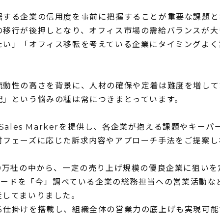
居する企業の信用度を事前に把握することが重要な課題と
の移行が後押しとなり、オフィス市場の需給バランスが大
たい」「オフィス移転を考えている企業にタイミングよく
流動性の高さを背景に、人材の確保や定着は難度を増して
配」という悩みの種は常につきまとっています。
ales Markerを提供し、各企業が抱える課題やキー
討フェーズに応じた訴求内容やアプローチ手法をご提案し
ス520万社の中から、一定の売り上げ規模の優良企業に狙い
ーワードを「今」調べている企業の総務担当への営業活動な
走してまいりました。
る仕掛けを搭載し、組織全体の営業力の底上げも実現可能