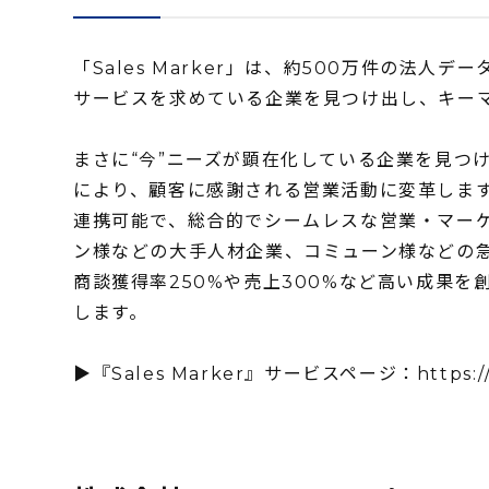
「Sales Marker」は、約500万件の法
サービスを求めている企業を見つけ出し、キー
まさに“今”ニーズが顕在化している企業を見つ
により、顧客に感謝される営業活動に変革します。また
連携可能で、総合的でシームレスな営業・マー
ン様などの大手人材企業、コミューン様などの急
商談獲得率250%や売上300%など高い成果
します。
▶️『Sales Marker』サービスページ：
https:/