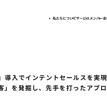
私たちについて
サービス
メンバー
会
ker』導入でインテントセールスを実
客」を発掘し、先手を打ったアプ