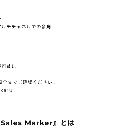
チ
マルチチャネルでの多角
注
業可能に
事全文でご確認ください。
ukaru
les Marker』とは