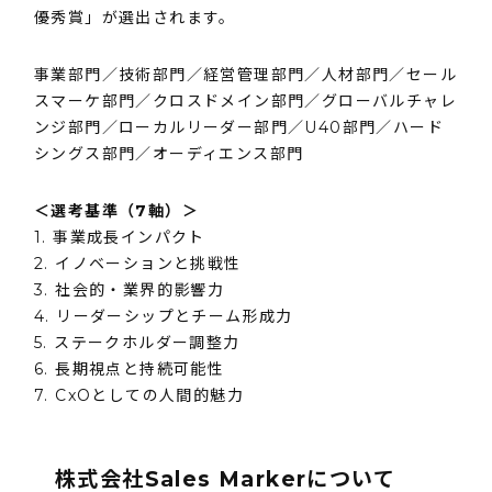
優秀賞」が選出されます。
事業部門／技術部門／経営管理部門／人材部門／セール
スマーケ部門／クロスドメイン部門／グローバルチャレ
ンジ部門／ローカルリーダー部門／U40部門／ハード
シングス部門／オーディエンス部門
＜選考基準（7軸）＞
1. 事業成長インパクト
2. イノベーションと挑戦性
3. 社会的・業界的影響力
4. リーダーシップとチーム形成力
5. ステークホルダー調整力
6. 長期視点と持続可能性
7. CxOとしての人間的魅力
株式会社Sales Markerについて