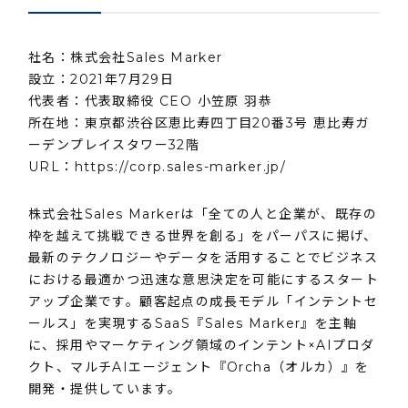
社名：株式会社Sales Marker
設⽴：2021年7⽉29⽇
代表者：代表取締役 CEO 小笠原 羽恭
所在地：東京都渋谷区恵比寿四丁目20番3号 恵比寿ガ
ーデンプレイスタワー32階
URL：
https://corp.sales-marker.jp/
株式会社Sales Markerは「全ての人と企業が、既存の
枠を越えて挑戦できる世界を創る」をパーパスに掲げ、
最新のテクノロジーやデータを活用することでビジネス
における最適かつ迅速な意思決定を可能にするスタート
アップ企業です。顧客起点の成長モデル「インテントセ
ールス」を実現するSaaS『Sales Marker』を主軸
に、採用やマーケティング領域のインテント×AIプロダ
クト、マルチAIエージェント『Orcha（オルカ）』を
開発・提供しています。