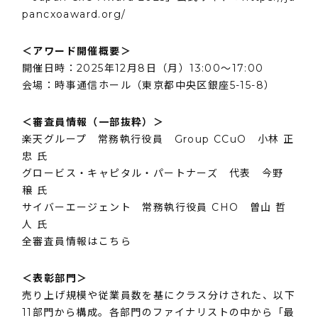
pancxoaward.org/
＜アワード開催概要＞
開催日時：2025年12月8日（月）13:00～17:00
会場：時事通信ホール（東京都中央区銀座5-15-8）
＜審査員情報（一部抜粋）＞
楽天グループ 常務執行役員 Group CCuO 小林 正
忠 氏
グロービス・キャピタル・パートナーズ 代表 今野
穣 氏
サイバーエージェント 常務執行役員 CHO 曽山 哲
人 氏
全審査員情報は
こちら
＜表彰部門＞
売り上げ規模や従業員数を基にクラス分けされた、以下
11部門から構成。各部門のファイナリストの中から「最